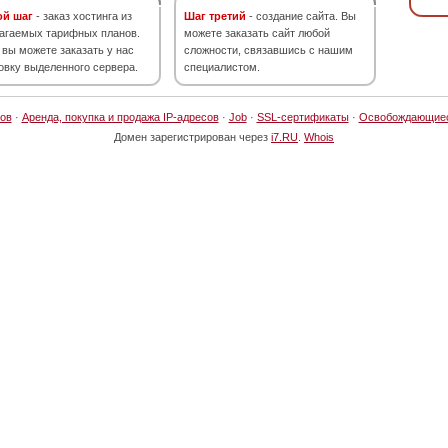
ой шаг
- заказ хостинга из
Шаг третий
- создание сайта. Вы
агаемых тарифных планов.
можете заказать сайт любой
 вы можете заказать у нас
сложности, связавшись с нашим
овку выделенного сервера.
специалистом.
ов
·
Аренда, покупка и продажа IP-адресов
·
Job
·
SSL-сертификаты
·
Освобождающие
Домен зарегистрирован через
i7.RU
.
Whois