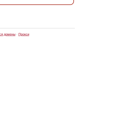
ся домены
·
Прокси