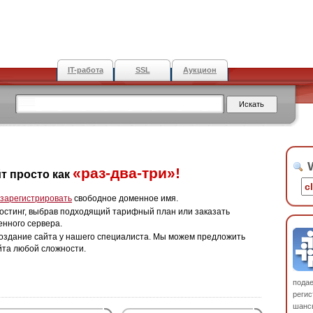
IT-работа
SSL
Аукцион
W
«раз-два-три»!
т просто как
зарегистрировать
свободное доменное имя.
остинг, выбрав подходящий тарифный план или заказать
енного сервера.
оздание сайта у нашего специалиста. Мы можем предложить
йта любой сложности.
пода
регис
шанс