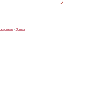
ся домены
·
Прокси