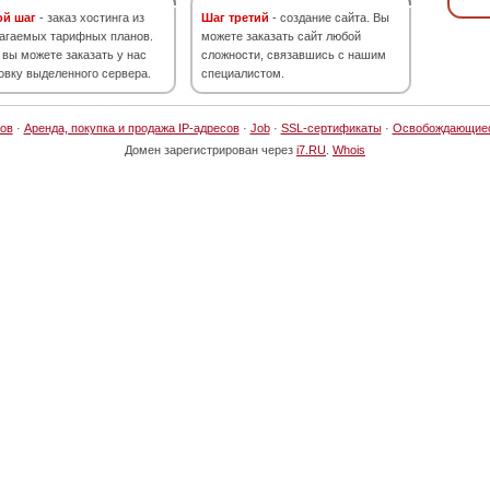
ой шаг
- заказ хостинга из
Шаг третий
- создание сайта. Вы
агаемых тарифных планов.
можете заказать сайт любой
 вы можете заказать у нас
сложности, связавшись с нашим
овку выделенного сервера.
специалистом.
ов
·
Аренда, покупка и продажа IP-адресов
·
Job
·
SSL-сертификаты
·
Освобождающие
Домен зарегистрирован через
i7.RU
.
Whois