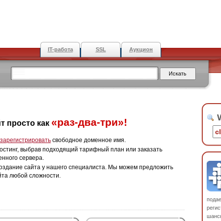
IT-работа
SSL
Аукцион
W
«раз-два-три»!
т просто как
зарегистрировать
свободное доменное имя.
остинг, выбрав подходящий тарифный план или заказать
енного сервера.
оздание сайта у нашего специалиста. Мы можем предложить
йта любой сложности.
пода
регис
шанс